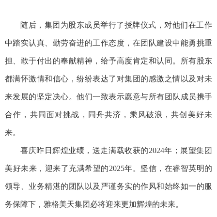
随后
，集团为股东成员举行了授牌仪式
，
对他们在工作
中踏实认真、勤劳奋进的工作态度，在
团队建设中能勇挑重
担
、
敢于
付出的
奉献
精神，给予高度肯定和认同
。
所有股东
都满怀激情和信心，纷纷表达了对集团的感激之情以及对未
来发展的坚定决心。他们一致表示愿意与所有团队成员携手
合作，共同面对挑战，同舟共济，乘风破浪，共创美好未
来。
喜庆昨日辉煌业绩，送走满载收获的
2024年；展望集团
美好未来，迎来了充满希望的2025年。
坚信，在睿智英明的
领导、业务精湛的团队以及严谨务实的作风和始终如一的服
务保障下，雅格美天集团必将迎来更加辉煌的未来。